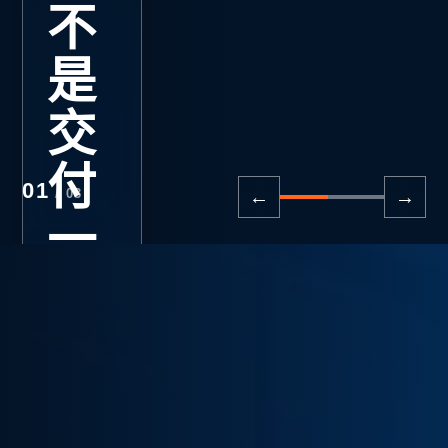
景出
不
发
是
交
先明确业务问
题、使用者和验
付
收标准，再选择
02
/ 03
←
→
模型、工具与实
一
施路径。
份
演
示