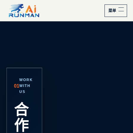
菜单
合作不是交付一份演
WORK
FROM REAL
01
02
WITH
SCENARIOS
US
从真
合
实场
作