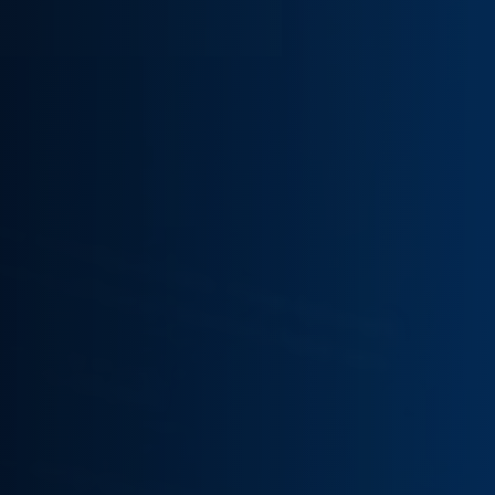
从场景诊
断到方
案、实
施、验收
与移交，
双方围绕
同一项可
核验结果
协作。
预
约
项
↗
目
沟
通