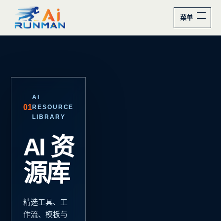
菜单
AI 资源库
FROM REAL
02
SCENARIOS
从真
实场
景出
发