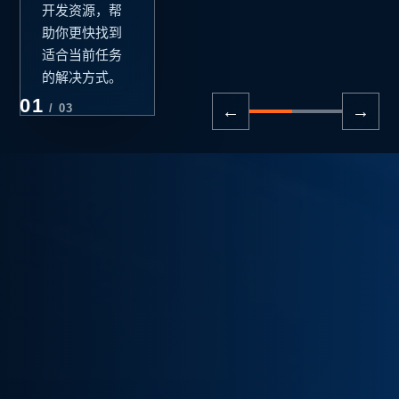
先明确业务问
题、使用者和验
收标准，再选择
02
模型、工具与实
/ 03
←
→
施路径。