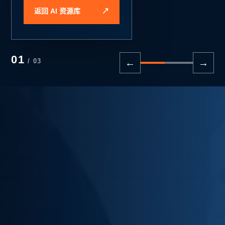
返回 AI 资源库
↗
先明确业务问
题、使用者和验
收标准，再选择
02
/ 03
←
→
模型、工具与实
施路径。