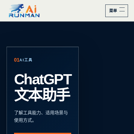
菜单
ChatGPT 文本助手
FROM REAL
01
AI工具
02
SCENARIOS
ChatGPT
从真
文本助手
实场
景出
了解工具能力、适用场景与
使用方式。
发